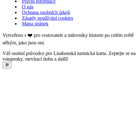
Právní informace
O nás
Ochrana osobních údajů
Zásady používání cookies
Mapa stránek
Vytvořeno s ❤️ pro cestovatele a milovníky historie po celém světě
někým, jako jsou oni.
Váš osobní průvodce pro Lisabonská turistická karta. Zeptejte se na
vstupenky, otevírací dobu a další!
💬