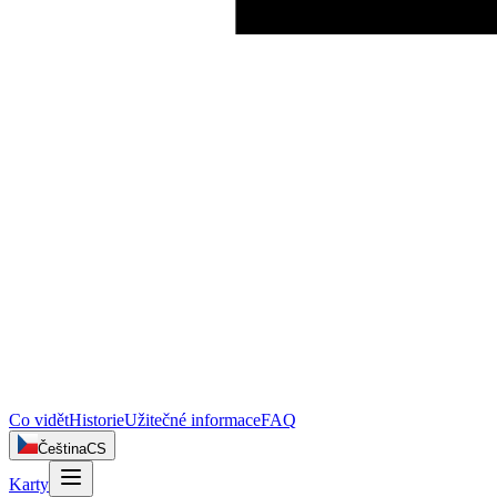
Co vidět
Historie
Užitečné informace
FAQ
Čeština
CS
Karty