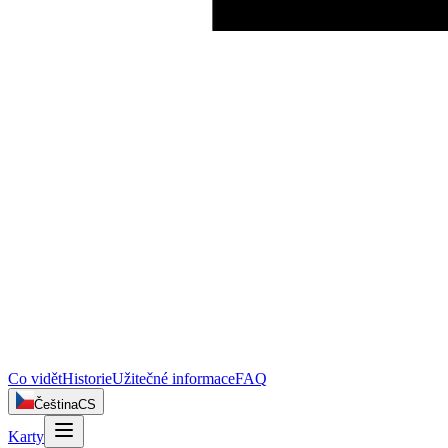
Co vidět
Historie
Užitečné informace
FAQ
Čeština
CS
Karty