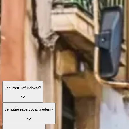
Lisabonská turistická karta: často kladené otázky
Vše, co potřebujete vědět o pokrytí služeb, platnosti, praktických
tipech i zvláštních situacích při používání karty v Lisabonu.
Lze kartu refundovat?
Je nutné rezervovat předem?