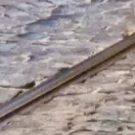
Přeskočte frontu se svými vstupenkami
Objevte naše nejlepší možnosti vstupenek, navržené pro pohodlnou
návštěvu s prioritním vstupem a odborným vedením.
Rezervovat vstupenky
Průvodce Lisabonskou turistickou kartou