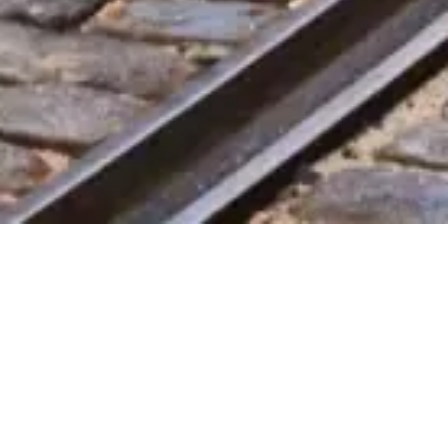
Ochrana osobních údajů
Zásady používání cookies
Mapa stránek
Vytvořeno s ❤️ pro cestovatele a milovníky historie po celém světě
někým, jako jsou oni.
Váš osobní průvodce pro Lisabonská turistická karta. Zeptejte se na
vstupenky, otevírací dobu a další!
💬