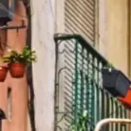
Co vidět
Historie
Užitečné informace
FAQ
Čeština
CS
Karty