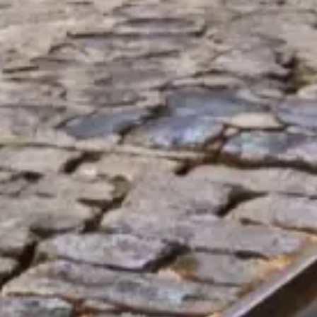
Nezávislé a praktické informace o Lisabonské turistické kartě - co
zahrnuje, jak ji aktivovat a jak si chytře naplánovat dny ve městě.
©
2026
Tento web je nezávislý a není oficiálně propojen s
městským dopravním podnikem, jednotlivými muzei ani oficiálními
turistickými institucemi.
Tento web lisboncard.pt je nezávislá informační platforma věnovaná
Lisabonská turistická karta.
Každá registrovaná značka nebo ochranná známka je majetkem
svého vlastníka. Pro dotazy týkající se vstupenek kontaktujte přímo
poskytovatele vstupenek.
Kontaktujte nás
Rychlé odkazy
Vyberte si vstupenky
Návštěvní doba
Co vidět
FAQ
Právní
Právní informace
O nás