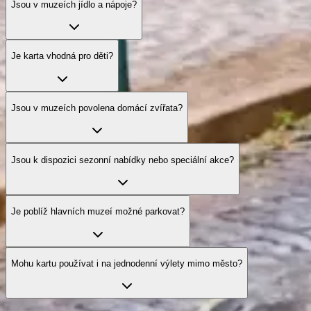
Jsou v muzeích jídlo a nápoje?
Je karta vhodná pro děti?
Jsou v muzeích povolena domácí zvířata?
Jsou k dispozici sezonní nabídky nebo speciální akce?
Je poblíž hlavních muzeí možné parkovat?
Mohu kartu používat i na jednodenní výlety mimo město?