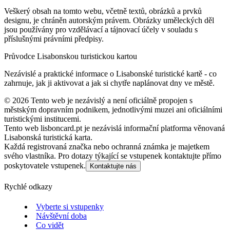
Veškerý obsah na tomto webu, včetně textů, obrázků a prvků
designu, je chráněn autorským právem. Obrázky uměleckých děl
jsou používány pro vzdělávací a tájnovací účely v souladu s
příslušnými právními předpisy.
Průvodce Lisabonskou turistickou kartou
Nezávislé a praktické informace o Lisabonské turistické kartě - co
zahrnuje, jak ji aktivovat a jak si chytře naplánovat dny ve městě.
©
2026
Tento web je nezávislý a není oficiálně propojen s
městským dopravním podnikem, jednotlivými muzei ani oficiálními
turistickými institucemi.
Tento web lisboncard.pt je nezávislá informační platforma věnovaná
Lisabonská turistická karta.
Každá registrovaná značka nebo ochranná známka je majetkem
svého vlastníka. Pro dotazy týkající se vstupenek kontaktujte přímo
poskytovatele vstupenek.
Kontaktujte nás
Rychlé odkazy
Vyberte si vstupenky
Návštěvní doba
Co vidět