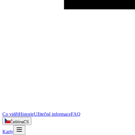
Co vidět
Historie
Užitečné informace
FAQ
Čeština
CS
Karty