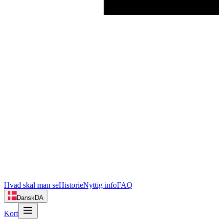
Hvad skal man se
Historie
Nyttig info
FAQ
Dansk
DA
Kort