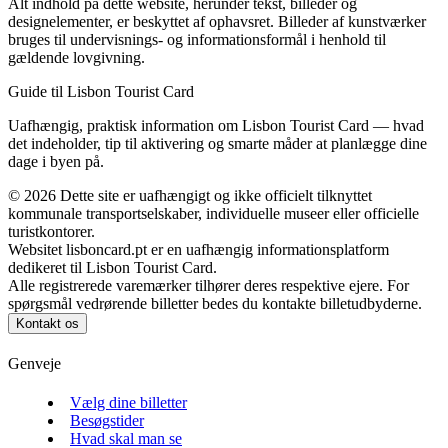
Alt indhold på dette website, herunder tekst, billeder og
designelementer, er beskyttet af ophavsret. Billeder af kunstværker
bruges til undervisnings- og informationsformål i henhold til
gældende lovgivning.
Guide til Lisbon Tourist Card
Uafhængig, praktisk information om Lisbon Tourist Card — hvad
det indeholder, tip til aktivering og smarte måder at planlægge dine
dage i byen på.
©
2026
Dette site er uafhængigt og ikke officielt tilknyttet
kommunale transportselskaber, individuelle museer eller officielle
turistkontorer.
Websitet lisboncard.pt er en uafhængig informationsplatform
dedikeret til Lisbon Tourist Card.
Alle registrerede varemærker tilhører deres respektive ejere. For
spørgsmål vedrørende billetter bedes du kontakte billetudbyderne.
Kontakt os
Genveje
Vælg dine billetter
Besøgstider
Hvad skal man se