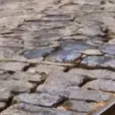
Unabhängige, praktische Informationen zur Lisboa Tourist Card —
was enthalten ist, Tipps zur Aktivierung und clevere Wege, Ihren
Aufenthalt zu planen.
©
2026
Diese Website ist unabhängig und nicht offiziell mit der
städtischen Verkehrsgesellschaft, einzelnen Museen oder offiziellen
Tourismusbehörden verbunden.
Die(z) lisboncard.pt weboldal egy független információs platform,
amely a(z) Lisboa Tourist Card bemutatásának szenteli magát.
Minden bejegyzett márka vagy védjegy a megfelelő tulajdonos
tulajdona. A jegyekkel kapcsolatos kérdésekben kérjük, forduljon
közvetlenül a jegyértékesítőkhöz. Egyéb kérdések esetén írjon e-
mailt ide:
Kontaktieren Sie uns
Schnellzugriffe
Wählen Sie Ihre Tickets
Besuchszeiten
Sehenswertes
FAQ
Rechtliches