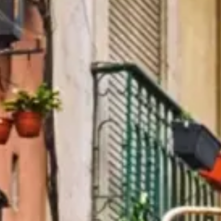
Sehenswertes
Geschichte
Nützliche Infos
FAQ
Deutsch
DE
Karten