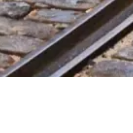
Rechtliche Hinweise
Über uns
Datenschutzerklärung
Cookie-Richtlinie
Seitenübersicht
Mit ❤️ erstellt für Reisende und Geschichtsliebhaber weltweit – von
jemandem wie ihnen.
Ihr persönlicher Guide für Lisboa Tourist Card. Fragen Sie mich zu
Tickets, Öffnungszeiten und mehr!
💬