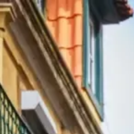
|
יום שישי, אוגוסט 7, 2026
ליסבון, פורטוגל — באיישה, אלפמה, בלם ונהר הטז'ו