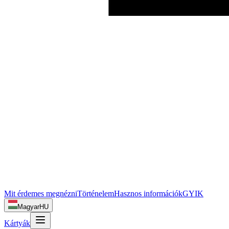
Mit érdemes megnézni
Történelem
Hasznos információk
GYIK
Magyar
HU
Kártyák