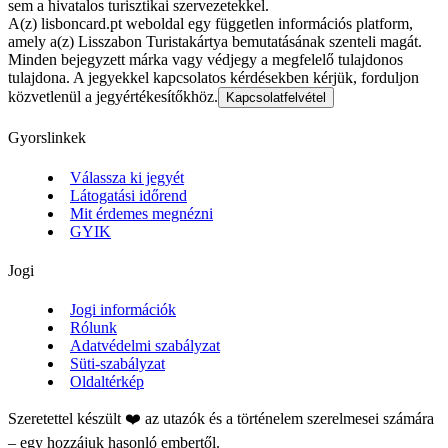
sem a hivatalos turisztikai szervezetekkel.
A(z) lisboncard.pt weboldal egy független információs platform,
amely a(z) Lisszabon Turistakártya bemutatásának szenteli magát.
Minden bejegyzett márka vagy védjegy a megfelelő tulajdonos
tulajdona. A jegyekkel kapcsolatos kérdésekben kérjük, forduljon
közvetlenül a jegyértékesítőkhöz.
Kapcsolatfelvétel
Gyorslinkek
Válassza ki jegyét
Látogatási időrend
Mit érdemes megnézni
GYIK
Jogi
Jogi információk
Rólunk
Adatvédelmi szabályzat
Süti-szabályzat
Oldaltérkép
Szeretettel készült ❤️ az utazók és a történelem szerelmesei számára
– egy hozzájuk hasonló embertől.