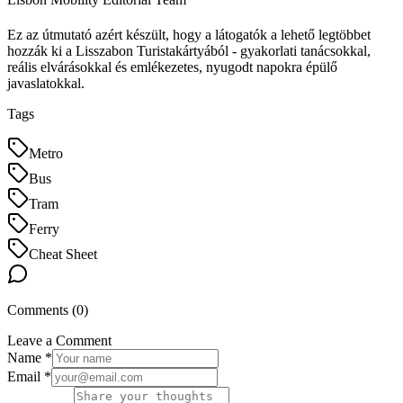
Ez az útmutató azért készült, hogy a látogatók a lehető legtöbbet
hozzák ki a Lisszabon Turistakártyából - gyakorlati tanácsokkal,
reális elvárásokkal és emlékezetes, nyugodt napokra épülő
javaslatokkal.
Tags
Metro
Bus
Tram
Ferry
Cheat Sheet
Comments (
0
)
Leave a Comment
Name *
Email *