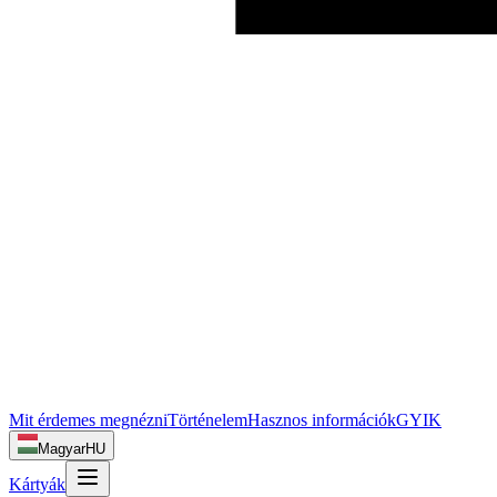
Mit érdemes megnézni
Történelem
Hasznos információk
GYIK
Magyar
HU
Kártyák