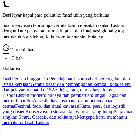
Dari layar kapal para pelaut ke fasad ubin yang berkilau
Saat menyusuri tepi sungai, Anda bisa merasakan ikatan Lisbon
dengan laut: pelayaran, rempah, peta, dan imajinasi global yang
membentuk arsitektur, kuliner, serta karakter kotanya.
12 menit baca
13 bab
Daftar isi
Dari Fenisia hingga Era Penjelajahan
Lisbon abad pertengahan dan
istana kerajaan
Gempa besar dan pembangunan kembali kota
Belem
dan pelayaran abad ke-15
Azulejo, tram, dan cahaya khas
Lisbon
Lisbon modern: budaya dan pembaruan
Sungai Tagus dan
memori maritim
Aksesibilitas, keamanan, dan perencanaan
cermat
Festival, fado, dan ritual kawasan
Kartu, pass, dan logistik
yang efisien
Konservasi, restorasi, dan warisan yang hidup
Perjalanan
singkat: Sintra, Cascais, dan sekitarnya
Mengapa kartu membantu
memahami kisah Lisbon