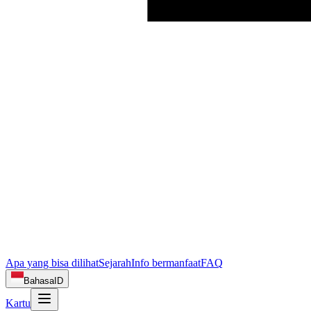
Apa yang bisa dilihat
Sejarah
Info bermanfaat
FAQ
Bahasa
ID
Kartu