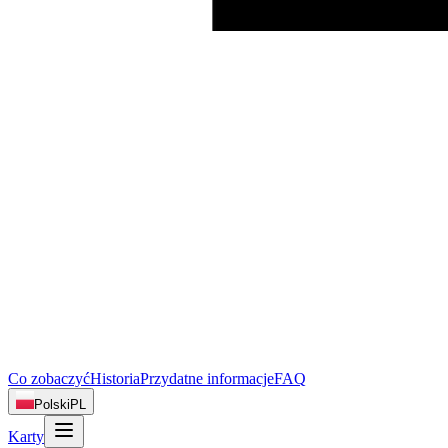
Co zobaczyć
Historia
Przydatne informacje
FAQ
Polski
PL
Karty