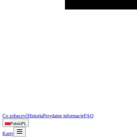
Co zobaczyć
Historia
Przydatne informacje
FAQ
Polski
PL
Karty