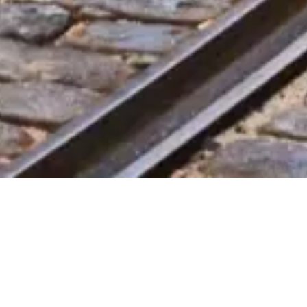
Informações legais
Sobre
Política de Privacidade
Política de Cookies
Mapa do site
Feito com ❤️ para viajantes e amantes da história do mundo inteiro
por alguém como eles.
Seu guia pessoal para Cartão Turístico de Lisboa. Pergunte tudo
sobre ingressos, horários de visita e muito mais!
💬