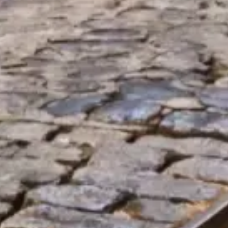
Informação prática e independente sobre o Cartão Turístico de
Lisboa — o que inclui, dicas de ativação e formas inteligentes de
planear os seus dias na cidade.
©
2026
Este site é independente e não está oficialmente afiliado à
companhia municipal de transportes, aos museus ou aos organismos
oficiais de turismo.
Este site lisboncard.pt é uma plataforma de informação independente
dedicada a Cartão Turístico de Lisboa.
Cada marca registrada ou marca comercial pertence ao seu
respectivo proprietário. Para dúvidas sobre ingressos, consulte
diretamente os fornecedores oficiais. Para outras questões, escreva
um e-mail para:
Fale conosco
Links rápidos
Escolha seus ingressos
Horário de visita
O que ver
FAQs
Jurídico