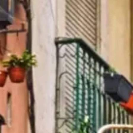
O que ver
História
Informações úteis
FAQ
Português
PT
Cartões