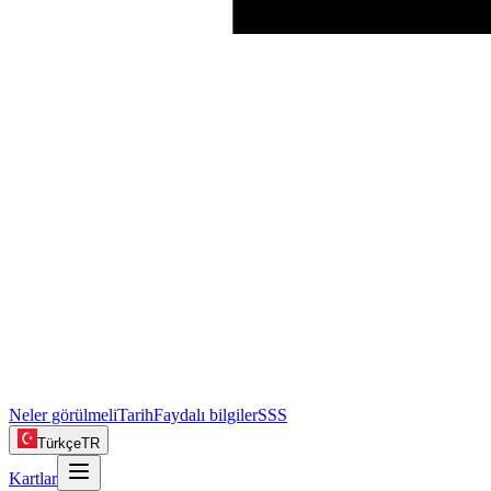
Neler görülmeli
Tarih
Faydalı bilgiler
SSS
Türkçe
TR
Kartlar