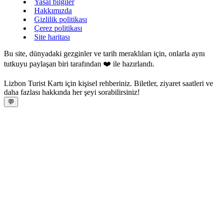
Yasal bilgiler
Hakkımızda
Gizlilik politikası
Çerez politikası
Site haritası
Bu site, dünyadaki gezginler ve tarih meraklıları için, onlarla aynı
tutkuyu paylaşan biri tarafından ❤️ ile hazırlandı.
Lizbon Turist Kartı için kişisel rehberiniz. Biletler, ziyaret saatleri ve
daha fazlası hakkında her şeyi sorabilirsiniz!
💬