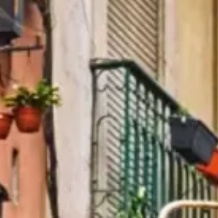
Neler görülmeli
Tarih
Faydalı bilgiler
SSS
Türkçe
TR
Kartlar