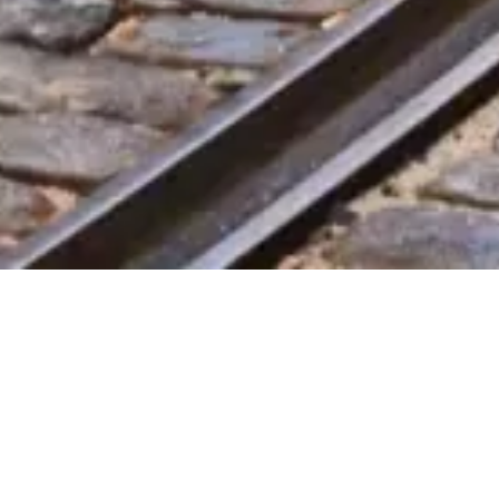
Hakkımızda
Gizlilik politikası
Çerez politikası
Site haritası
Bu site, dünyadaki gezginler ve tarih meraklıları için, onlarla aynı
tutkuyu paylaşan biri tarafından ❤️ ile hazırlandı.
Lizbon Turist Kartı için kişisel rehberiniz. Biletler, ziyaret saatleri ve
daha fazlası hakkında her şeyi sorabilirsiniz!
💬