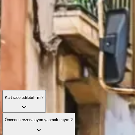
Lizbon Turist Kartı: sık sorulan sorular
Kartın kapsama alanı, geçerlilik süresi, pratik ipuçları ve Lizbon'da
kart kullanırken karşılaşabileceğiniz özel durumlar hakkında
bilmeniz gereken her şey.
Kart iade edilebilir mi?
Önceden rezervasyon yapmalı mıyım?