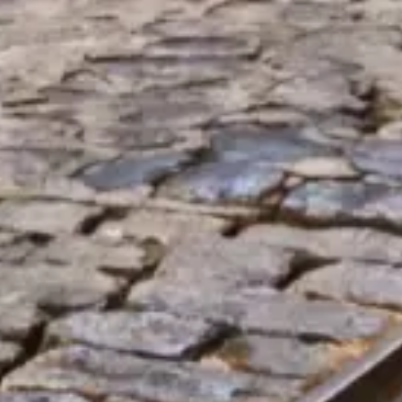
Lizbon Turist Kartı Rehberi
Lizbon Turist Kartı hakkında bağımsız, pratik bilgiler — nelerin
dahil olduğu, aktifleştirme ipuçları ve şehirdeki günlerinizi akıllıca
planlama yolları.
©
2026
Bu web sitesi bağımsızdır ve belediye ulaşım şirketi, tekil
müzeler veya resmi turizm kuruluşları ile resmi bir bağlantısı yoktur.
lisboncard.pt web sitesi, Lizbon Turist Kartı hakkında bağımsız bir
bilgi platformudur.
Tüm tescilli markalar ilgili sahiplerine aittir. Biletlerle ilgili
sorularınız için lütfen doğrudan bilet sağlayıcılarla iletişime geçin.
Bize ulaşın
Hızlı bağlantılar
Biletlerinizi seçin
Ziyaret saatleri
Neler görülmeli
SSS
Yasal
Yasal bilgiler