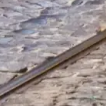
Biletlerinizle sırayı atlayın
Öncelikli giriş ve uzman rehberlik sunan en iyi bilet seçeneklerini
keşfedin.
Biletleri ayırt