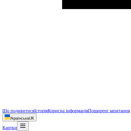
Що подивитися
Історія
Корисна інформація
Поширені запитання
Українська
UK
Картки