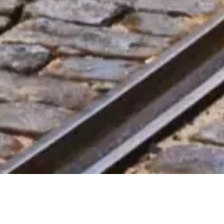
法律
法律声明
关于我们
隐私政策
Cookie 政策
网站地图
由一位与您一样热爱旅行和历史的人，怀着 ❤️ 为全球旅行者
和历史爱好者倾心打造。
您的 里斯本旅游通行证 专属向导。欢迎咨询门票、开放时间
及其他信息！
💬