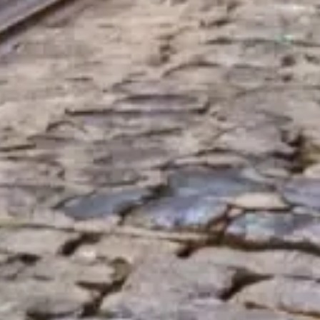
预订门票
里斯本旅游通行证指南
独立且实用的信息，讲解通行证包含内容、激活要点以及如何
聪明规划城市一日游。
©
2026
本网站为独立运营，与市政交通、具体博物馆或旅游
机构无官方隶属关系。
本网站 lisboncard.pt 是一个独立的信息平台，专注于 里斯本旅
游通行证。
所有注册商标均归其各自所有者所有。有关门票的咨询，请直
接联系票务供应商。
联系我们
快速链接
选择门票
开放时间
看什么
常见问题