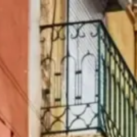
|
星期六, 八月 8, 2026
葡萄牙·里斯本 — 拜沙、阿尔法玛、贝伦与塔霍河畔