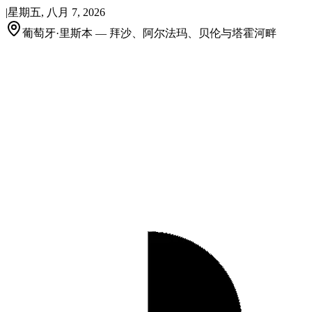
|
星期五, 八月 7, 2026
葡萄牙·里斯本 — 拜沙、阿尔法玛、贝伦与塔霍河畔