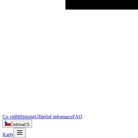
Co vidět
Historie
Užitečné informace
FAQ
Čeština
CS
Karty