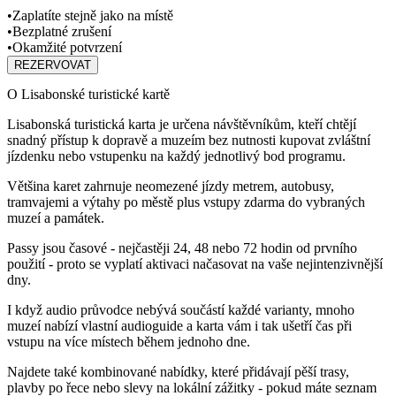
•
Zaplatíte stejně jako na místě
•
Bezplatné zrušení
•
Okamžité potvrzení
REZERVOVAT
O Lisabonské turistické kartě
Lisabonská turistická karta je určena návštěvníkům, kteří chtějí
snadný přístup k dopravě a muzeím bez nutnosti kupovat zvláštní
jízdenku nebo vstupenku na každý jednotlivý bod programu.
Většina karet zahrnuje neomezené jízdy metrem, autobusy,
tramvajemi a výtahy po městě plus vstupy zdarma do vybraných
muzeí a památek.
Passy jsou časové - nejčastěji 24, 48 nebo 72 hodin od prvního
použití - proto se vyplatí aktivaci načasovat na vaše nejintenzivnější
dny.
I když audio průvodce nebývá součástí každé varianty, mnoho
muzeí nabízí vlastní audioguide a karta vám i tak ušetří čas při
vstupu na více místech během jednoho dne.
Najdete také kombinované nabídky, které přidávají pěší trasy,
plavby po řece nebo slevy na lokální zážitky - pokud máte seznam