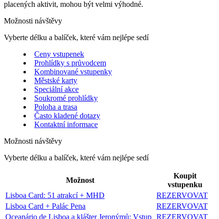
placených aktivit, mohou být velmi výhodné.
Možnosti návštěvy
Vyberte délku a balíček, které vám nejlépe sedí
Ceny vstupenek
Prohlídky s průvodcem
Kombinované vstupenky
Městské karty
Speciální akce
Soukromé prohlídky
Poloha a trasa
Často kladené dotazy
Kontaktní informace
Možnosti návštěvy
Vyberte délku a balíček, které vám nejlépe sedí
Koupit
Možnost
vstupenku
Lisboa Card: 51 atrakcí + MHD
REZERVOVAT
Lisboa Card + Palác Pena
REZERVOVAT
Oceanário de Lisboa a klášter Jeronýmů: Vstup
REZERVOVAT