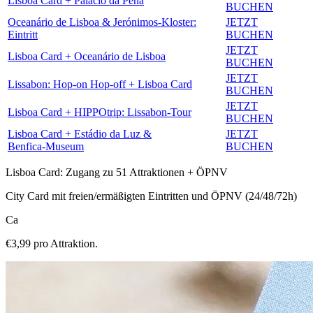
Lisboa Card + Palácio da Pena
BUCHEN
Oceanário de Lisboa & Jerónimos‑Kloster:
JETZT
Eintritt
BUCHEN
JETZT
Lisboa Card + Oceanário de Lisboa
BUCHEN
JETZT
Lissabon: Hop‑on Hop‑off + Lisboa Card
BUCHEN
JETZT
Lisboa Card + HIPPOtrip: Lissabon‑Tour
BUCHEN
Lisboa Card + Estádio da Luz &
JETZT
Benfica‑Museum
BUCHEN
Lisboa Card: Zugang zu 51 Attraktionen + ÖPNV
City Card mit freien/ermäßigten Eintritten und ÖPNV (24/48/72h)
Ca
€3,99 pro Attraktion.