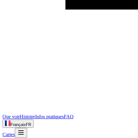
Que voir
Histoire
Infos pratiques
FAQ
Français
FR
Cartes