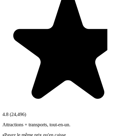
4.8
(
24,496
)
Attractions + transports, tout‑en‑un.
•
Payez le même prix qu'en caisse